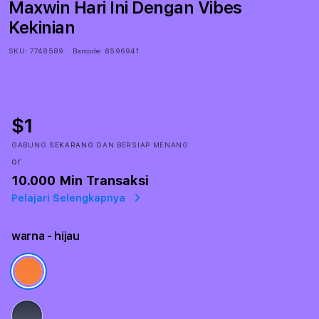
Maxwin Hari Ini Dengan Vibes
Kekinian
SKU:
7748589
Barcode:
8596941
$1
GABUNG
SEKARANG
DAN BERSIAP MENANG
or
10.000
Min Transaksi
Pelajari Selengkapnya
warna
- hijau