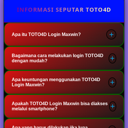
INFORMASI SEPUTAR TOTO4D
Apa itu TOTO4D Login Maxwin?
TOTO4D Login Maxwin adalah akses
Bagaimana cara melakukan login TOTO4D
dengan mudah?
masuk ke platform TOTO4D yang
digunakan untuk menikmati berbagai fitur
permainan online dengan tampilan mudah
Pengguna dapat membuka halaman login,
Apa keuntungan menggunakan TOTO4D
digunakan dan akses yang praktis.
Login Maxwin?
memasukkan username dan password
yang sudah terdaftar, lalu memastikan
data benar sebelum masuk ke akun.
Keuntungannya adalah mendapatkan akses
Apakah TOTO4D Login Maxwin bisa diakses
melalui smartphone?
cepat ke berbagai menu permainan,
informasi terbaru, serta pengalaman
bermain dengan navigasi yang lebih
Ya, akses login dapat digunakan melalui
Apa yang harus dilakukan jika lupa